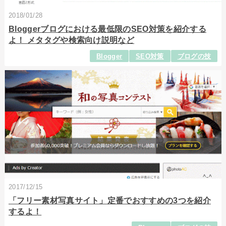
2018/01/28
Bloggerブログにおける最低限のSEO対策を紹介する
よ！ メタタグや検索向け説明など
Blogger
SEO対策
ブログの技
2017/12/15
「フリー素材写真サイト」定番でおすすめの3つを紹介
するよ！