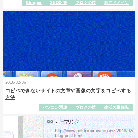
Blogger
SEO対策
ブログの技
独自ドメイン
2018/02/06
コピペできないサイトの文章や画像の文字をコピペする
方法
パソコン関連
ブログの技
生活の豆知識